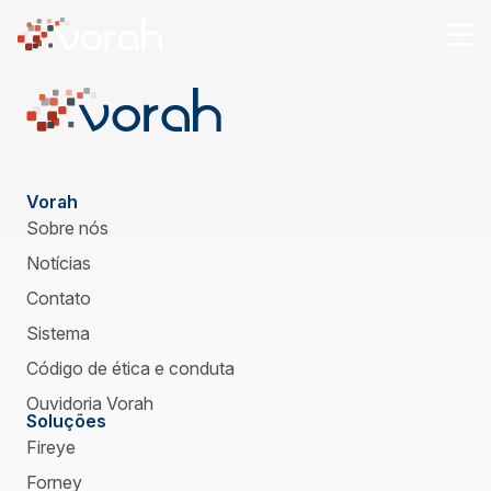
Sobre nós
Fireye
Vorah
Forney
Sobre nós
Soluções
Notícias
Contato
Notícias
Sistema
Código de ética e conduta
Ouvidoria Vorah
Soluções
Fireye
Forney