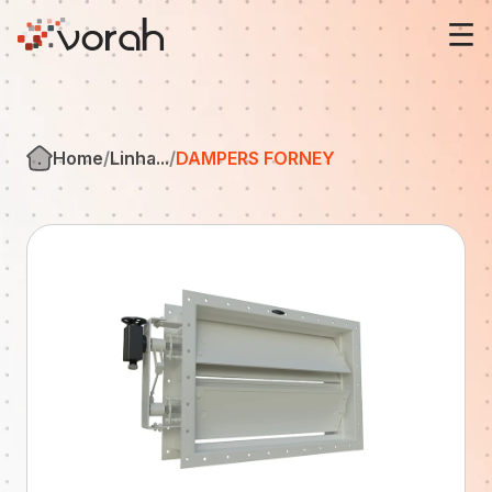
Sobre nós
Home
Linha...
DAMPERS FORNEY
Fireye
Forney
Soluções
Notícias