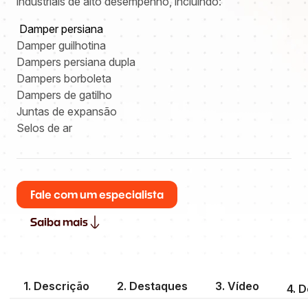
industriais de alto desempenho, incluindo:
Damper persiana
Damper guilhotina
Dampers persiana dupla
Dampers borboleta
Dampers de gatilho
Juntas de expansão
Selos de ar
Fale com um especialista
Saiba mais
1. Descrição
2. Destaques
3. Vídeo
4. 