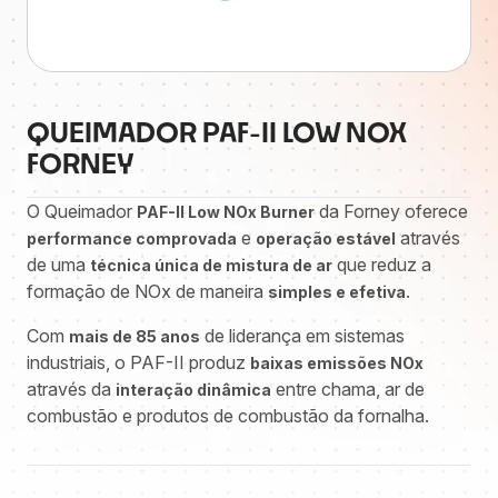
QUEIMADOR PAF-II LOW NOX
FORNEY
O Queimador
da Forney oferece
PAF-II Low NOx Burner
e
através
performance comprovada
operação estável
de uma
que reduz a
técnica única de mistura de ar
formação de NOx de maneira
.
simples e efetiva
Com
de liderança em sistemas
mais de 85 anos
industriais, o PAF-II produz
baixas emissões NOx
através da
entre chama, ar de
interação dinâmica
combustão e produtos de combustão da fornalha.