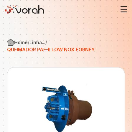
Sobre nós
Home
Linha...
Fireye
QUEIMADOR PAF-II LOW NOX FORNEY
Forney
Soluções
Notícias