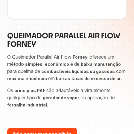
QUEIMADOR PARALLEL AIR FLOW
FORNEY
O Queimador Parallel Air Flow
oferece um
Forney
método
,
e de
simples
econômico
baixa manutenção
para queima de
com
combustíveis líquidos ou gasosos
em
.
máxima eficiência
baixas taxas de excesso de ar
Os
são adaptáveis a virtualmente
princípios PAF
qualquer tipo de
ou aplicação de
gerador de vapor
.
fornalha industrial
Fale com um especialista